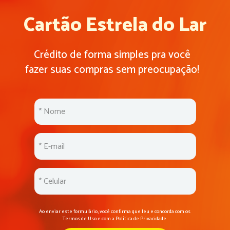
Cartão Estrela do Lar
Crédito de forma simples pra você  
fazer suas compras sem preocupação!  
Ao enviar este formulário, você confirma que leu e concorda com os 
Termos de Uso e com a Política de Privacidade.