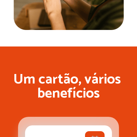
Um cartão, 
vários 
benefícios