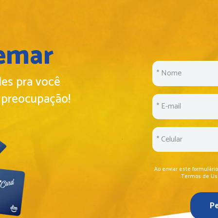
emar
les pra você
 preocupação!
Ao enviar este formulári
Termos de Uso 
Pe