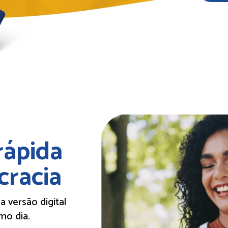
ápida 
cracia
 versão digital 
mo dia.