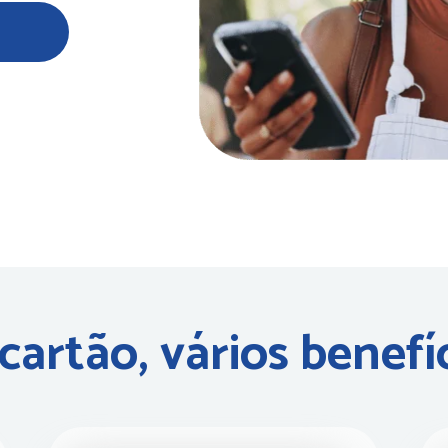
artão, 
vários benefí