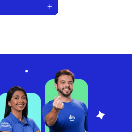
ita (sujeita à validação 
ansferências e muito mais 