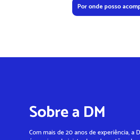
compras usando o cartão dig
Por onde posso acomp
Pelo DM App! Após fazer o seu
de segurança) pra acompanhar
de forma prática e fácil.
Sobre a DM
Com mais de 20 anos de experiência, a D