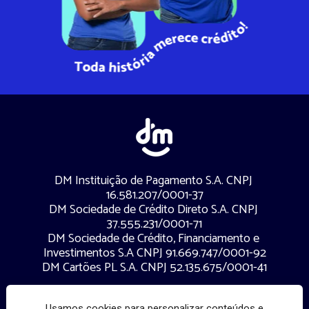
DM Instituição de Pagamento S.A. CNPJ 
16.581.207/0001-37
DM Sociedade de Crédito Direto S.A. CNPJ 
37.555.231/0001-71
DM Sociedade de Crédito, Financiamento e 
Investimentos S.A CNPJ 91.669.747/0001-92
DM Cartões PL S.A. CNPJ 52.135.675/0001-41
DM - Toda história merece crédito. Todos os 
Usamos cookies para personalizar conteúdos e